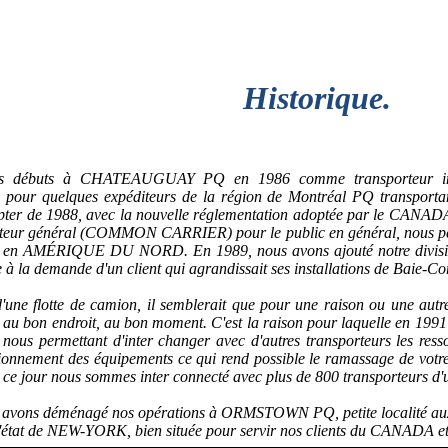
Historique.
es débuts à CHATEAUGUAY PQ en 1986 comme transporteur inte
 quelques expéditeurs de la région de Montréal PQ transportant
r de 1988, avec la nouvelle réglementation adoptée par le CANAD
eur général (COMMON CARRIER) pour le public en général, nous perm
eur en AMÉRIQUE DU NORD. En 1989, nous avons ajouté notre divisi
e à la demande d'un client qui agrandissait ses installations de Baie-
'une flotte de camion, il semblerait que pour une raison ou une autre
 au bon endroit, au bon moment. C'est la raison pour laquelle en 1991
us permettant d'inter changer avec d'autres transporteurs les ressou
sitionnement des équipements ce qui rend possible le ramassage de vo
À ce jour nous sommes inter connecté avec plus de 800 transporteurs d'u
 avons déménagé nos opérations à ORMSTOWN PQ, petite localité a
'état de NEW-YORK, bien située pour servir nos clients du CANADA 