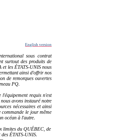
English
version
rnational sous contrat
 surtout des produits de
A et les ÉTATS-UNIS nous
ettant ainsi d'offrir nos
on de remorques ouvertes
Comeau PQ.
 l'équipement requis n'est
 nous avons instauré notre
rces nécessaires et ainsi
tre commande le jour même
n océan à l'autre.
ux limites du QUÉBEC, de
et des ÉTATS-UNIS.